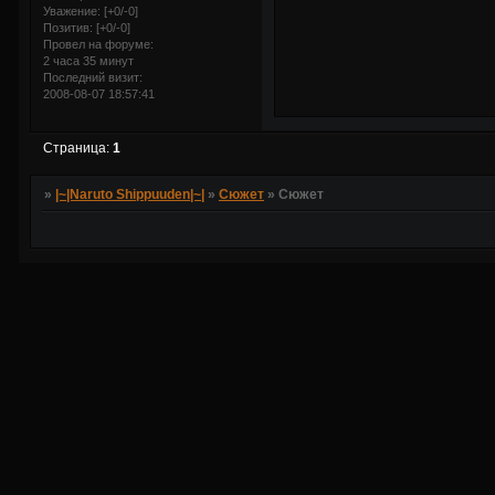
Уважение:
[+0/-0]
Позитив:
[+0/-0]
Провел на форуме:
2 часа 35 минут
Последний визит:
2008-08-07 18:57:41
Страница:
1
»
|~|Naruto Shippuuden|~|
»
Сюжет
»
Сюжет