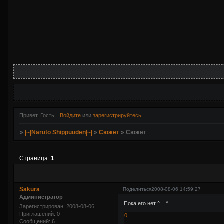
Привет, Гость!
Войдите
или
зарегистрируйтесь
.
»
|~|Naruto Shippuuden|~|
»
Сюжет
»
Сюжет
Страница:
1
Sakura
Поделиться
2008-08-06 14:59:27
Администратор
Пока его нет ^__^
Зарегистрирован
: 2008-08-06
Приглашений:
0
0
Сообщений:
6