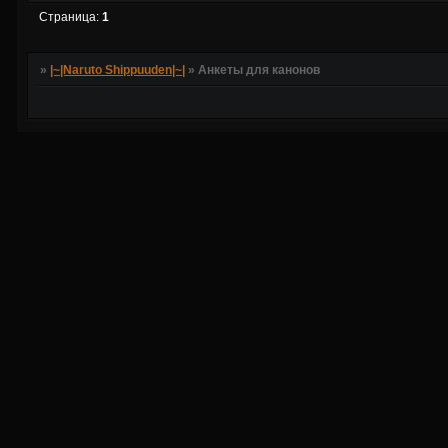
Страница:
1
»
|~|Naruto Shippuuden|~|
»
Анкеты для канонов